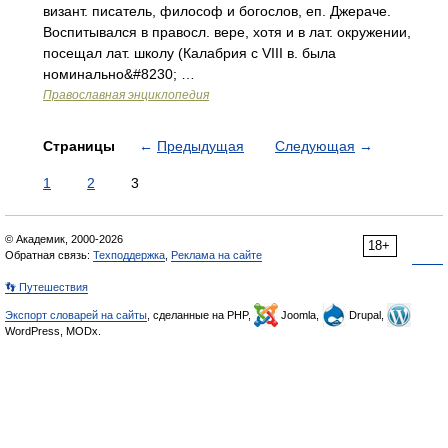
визант. писатель, философ и богослов, еп. Джераче.
Воспитывался в правосл. вере, хотя и в лат. окружении,
посещал лат. школу (Калабрия с VIII в. была
номинально&#8230; …
Православная энциклопедия
Страницы
←
Предыдущая
Следующая
→
1
2
3
© Академик, 2000-2026
18+
Обратная связь:
Техподдержка
,
Реклама на сайте
👣 Путешествия
Экспорт словарей на сайты
, сделанные на PHP,
Joomla,
Drupal,
WordPress, MODx.