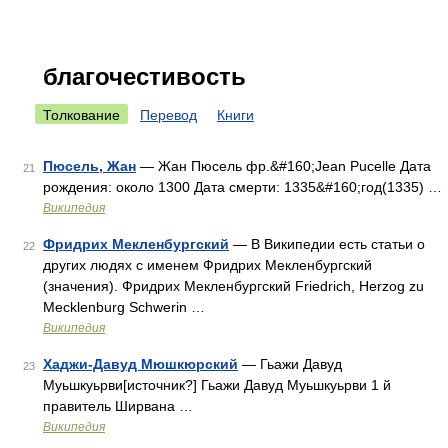
благочестивость
Толкование
Перевод
Книги
Пюсель, Жан
— Жан Пюсель фр.&#160;Jean Pucelle Дата
21
рождения: около 1300 Дата смерти: 1335&#160;год(1335) …
Википедия
Фридрих Мекленбургский
— В Википедии есть статьи о
22
других людях с именем Фридрих Мекленбургский
(значения). Фридрих Мекленбургский Friedrich, Herzog zu
Mecklenburg Schwerin …
Википедия
Хаджи-Давуд Мюшкюрский
— Гьажи Давуд
23
Муьшкуьрви[источник?] Гьажи Давуд Муьшкуьрви 1 й
правитель Ширвана …
Википедия