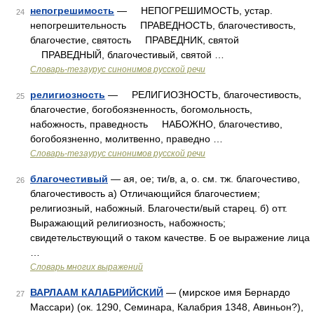
непогрешимость
— НЕПОГРЕШИМОСТЬ, устар.
24
непогрешительность ПРАВЕДНОСТЬ, благочестивость,
благочестие, святость ПРАВЕДНИК, святой
ПРАВЕДНЫЙ, благочестивый, святой …
Словарь-тезаурус синонимов русской речи
религиозность
— РЕЛИГИОЗНОСТЬ, благочестивость,
25
благочестие, богобоязненность, богомольность,
набожность, праведность НАБОЖНО, благочестиво,
богобоязненно, молитвенно, праведно …
Словарь-тезаурус синонимов русской речи
благочестивый
— ая, ое; ти/в, а, о. см. тж. благочестиво,
26
благочестивость а) Отличающийся благочестием;
религиозный, набожный. Благочести/вый старец. б) отт.
Выражающий религиозность, набожность;
свидетельствующий о таком качестве. Б ое выражение лица
…
Словарь многих выражений
ВАРЛААМ КАЛАБРИЙСКИЙ
— (мирское имя Бернардо
27
Массари) (ок. 1290, Семинара, Калабрия 1348, Авиньон?),